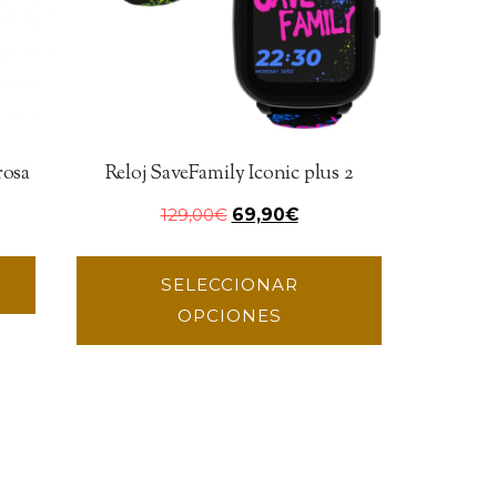
rosa
Reloj SaveFamily Iconic plus 2
129,00
€
69,90
€
O
SELECCIONAR
OPCIONES