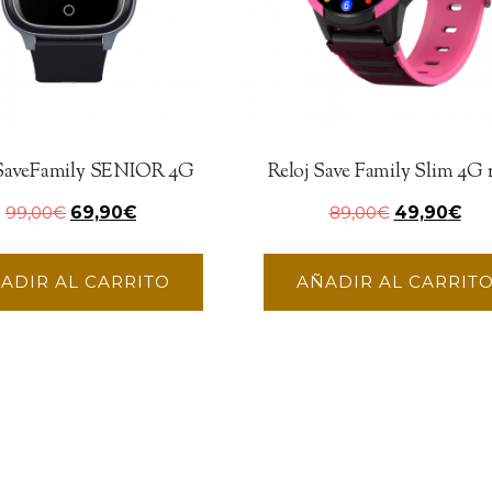
 SaveFamily SENIOR 4G
Reloj Save Family Slim 4G 
99,00
€
69,90
€
89,00
€
49,90
€
ADIR AL CARRITO
AÑADIR AL CARRIT