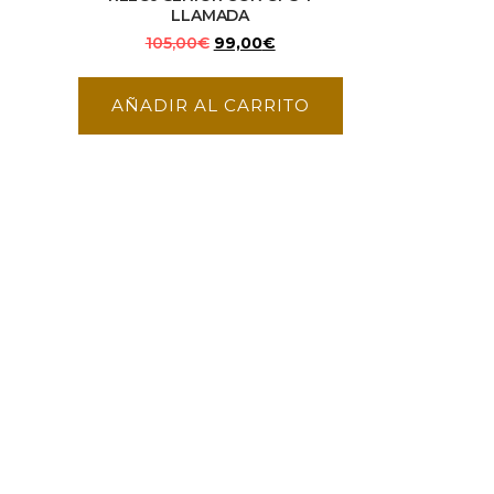
LLAMADA
105,00
€
99,00
€
AÑADIR AL CARRITO