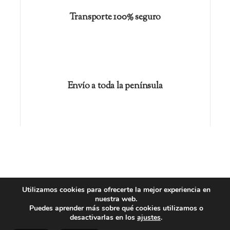
Transporte 100% seguro
Envío a toda la península
Utilizamos cookies para ofrecerte la mejor experiencia en
nuestra web.
Copyright © 2026
Romeu Prenafeta
Puedes aprender más sobre qué cookies utilizamos o
desactivarlas en los
ajustes
.
Condiciones de compra
Política de privacidad
Política de cookies