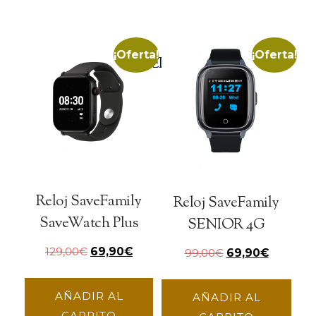
¡Oferta!
¡Oferta!
QUIZÁS TE PUEDA INTERESAR
Reloj SaveFamily
Reloj SaveFamily
SaveWatch Plus
SENIOR 4G
129,00
€
69,90
€
99,00
€
69,90
€
AÑADIR AL
AÑADIR AL
CARRITO