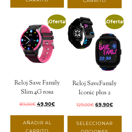
CARRITO
¡Oferta!
¡Oferta!
Reloj Save Family
Reloj SaveFamily
Slim 4G rosa
Iconic plus 2
89,00
€
49,90
€
129,00
€
69,90
€
AÑADIR AL
SELECCIONAR
CARRITO
OPCIONES