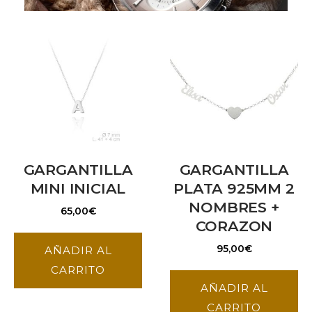
GARGANTILLA
GARGANTILLA
MINI INICIAL
PLATA 925MM 2
NOMBRES +
65,00
€
Joyas personalizadas
CORAZON
95,00
€
AÑADIR AL
CARRITO
AÑADIR AL
CARRITO