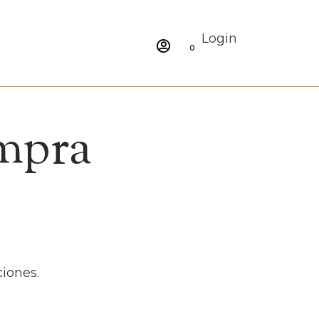
Login
0
mpra
ciones.